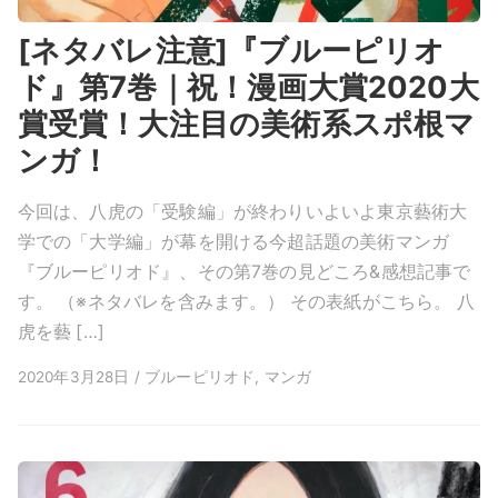
[ネタバレ注意]『ブルーピリオ
ド』第7巻｜祝！漫画大賞2020大
賞受賞！大注目の美術系スポ根マ
ンガ！
今回は、八虎の「受験編」が終わりいよいよ東京藝術大
学での「大学編」が幕を開ける今超話題の美術マンガ
『ブルーピリオド』、その第7巻の見どころ&感想記事で
す。 （※ネタバレを含みます。） その表紙がこちら。 八
虎を藝 […]
2020年3月28日 / ブルーピリオド, マンガ