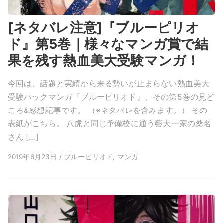
[ネタバレ注意]『ブルーピリオ
ド』第5巻｜様々なマンガ賞で結
果を残す熱血美大受験マンガ！
今回は、話題と実績から来る勢いが止まらない熱血美大
受験ハックマンガ『ブルーピリオド』、その第5巻の見ど
ころ&感想記事です。 （※ネタバレを含みます。） その
表紙がこちら。 八虎と同じ予備校に通う藝大一家の桑名
さん […]
2019年6月23日 / ブルーピリオド, マンガ