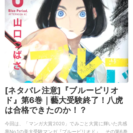
[ネタバレ注意]『ブルーピリオ
ド』第6巻｜藝大受験終了！八虎
は合格できたのか！？
今回は、「マンガ大賞2020」でみごと大賞に輝いた共感
率No.1の美大受験マンガ『ブルーピリオド』、その第6巻