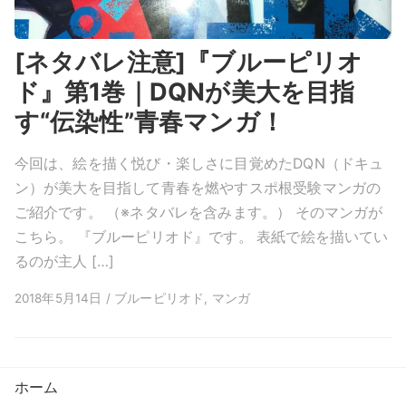
[ネタバレ注意]『ブルーピリオ
ド』第1巻｜DQNが美大を目指
す“伝染性”青春マンガ！
今回は、絵を描く悦び・楽しさに目覚めたDQN（ドキュ
ン）が美大を目指して青春を燃やすスポ根受験マンガの
ご紹介です。 （※ネタバレを含みます。） そのマンガが
こちら。 『ブルーピリオド』です。 表紙で絵を描いてい
るのが主人 […]
2018年5月14日 / ブルーピリオド, マンガ
ホーム