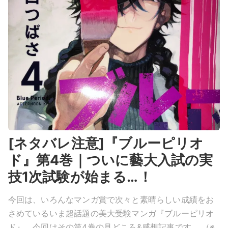
[ネタバレ注意]『ブルーピリオ
ド』第4巻｜ついに藝大入試の実
技1次試験が始まる…！
今回は、いろんなマンガ賞で次々と素晴らしい成績をお
さめているいま超話題の美大受験マンガ『ブルーピリオ
ド』、今回はその第4巻の見どころ&感想記事です。 （※