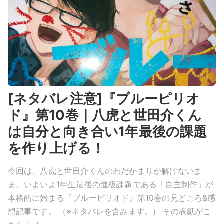
[ネタバレ注意]『ブルーピリオ
ド』第10巻｜八虎と世田介くん
は自分と向き合い1年最後の課題
を作り上げる！
今回は、八虎と世田介くんのわだかまりが解けないま
ま、いよいよ1年生最後の進級課題である「自主制作」が
本格的に始まる『ブルーピリオド』第10巻の見どころ&感
想記事です。 （※ネタバレを含みます。） その表紙がこ