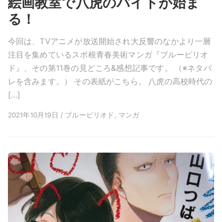
絵画教室で八虎のバイトが始ま
る！
今回は、TVアニメが放送開始され大反響のなかより一層
注目を集めているスポ根青春美術マンガ『ブルーピリオ
ド』、その第11巻の見どころ&感想記事です。 （※ネタバ
レを含みます。） その表紙がこちら。 八虎の高校時代の
[…]
2021年10月19日 / ブルーピリオド, マンガ