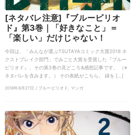
[ネタバレ注意]『ブルーピリオ
ド』第3巻｜「好きなこと」＝
「楽しい」だけじゃない！
今回は、「みんなが選ぶTSUTAYAコミック大賞2018 ネ
クストブレイク部門」でみごと大賞を受賞した『ブルー
ピリオド』、その第3巻の見どころ&感想記事です。 （※
ネタバレを含みます。） その表紙がこちら。 緑を […]
2018年8月27日 / ブルーピリオド, マンガ