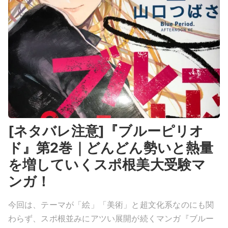
[ネタバレ注意]『ブルーピリオ
ド』第2巻｜どんどん勢いと熱量
を増していくスポ根美大受験マ
ンガ！
今回は、テーマが「絵」「美術」と超文化系なのにも関
わらず、スポ根並みにアツい展開が続くマンガ『ブルー