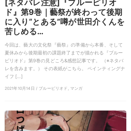
[ネタバレ注意]『ブルーピリオ
ド』第9巻｜藝祭が終わって後期
に入り“とある”噂が世田介くんを
苦しめる…
今回は、藝大の文化祭『藝祭』の準備から本番、そして
夏休みから後期最初の課題終了までが描かれる『ブルー
ピリオド』第9巻の見どころ&感想記事です。 （※ネタバ
レを含みます。） その表紙がこちら。 ペインティングナ
イフ […]
2021年10月14日 / ブルーピリオド, マンガ