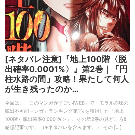
[ネタバレ注意]『地上100階〈脱
出確率0.0001%〉』第2巻｜「円
柱水路の間」攻略！果たして何人
が生き残ったのか…
今回は、「このマンガがすごい!WEB」で「モラル崩壊の
脱出不可能マンガ」ランキング第1位を獲得した『地上
100階＜脱出確率0.0001%＞』、その第2巻の見どころ&
感想記事です。 （※ネタバレを含みます。） その […]