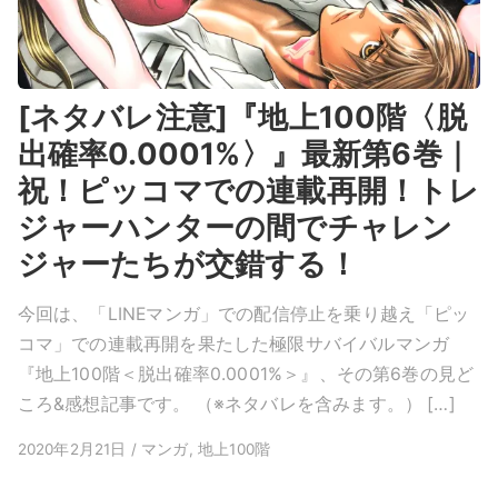
[ネタバレ注意]『地上100階〈脱
出確率0.0001%〉』最新第6巻｜
祝！ピッコマでの連載再開！トレ
ジャーハンターの間でチャレン
ジャーたちが交錯する！
今回は、「LINEマンガ」での配信停止を乗り越え「ピッ
コマ」での連載再開を果たした極限サバイバルマンガ
『地上100階＜脱出確率0.0001%＞』、その第6巻の見ど
ころ&感想記事です。 （※ネタバレを含みます。） […]
2020年2月21日 / マンガ, 地上100階