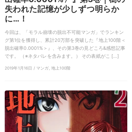
失われた記憶が少しずつ明らか
に…！
今回は、「モラル崩壊の脱出不可能マンガ」でランキン
グ第1位を獲得し、累計20万部を突破した『地上100階＜
脱出確率0.0001%＞』、その第3巻の見どころ&感想記事
です。 （※ネタバレを含みます。） その表紙がこ […]
2019年1月16日 / マンガ, 地上100階