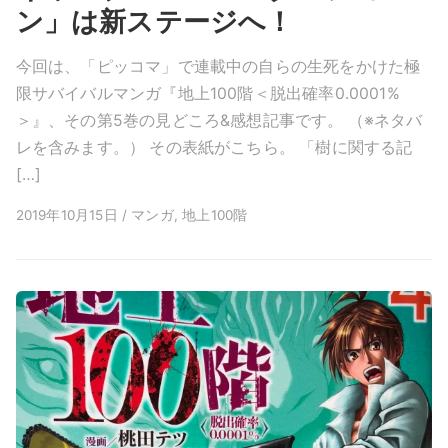
ン」は新ステージへ！
今回は、「ピッコマ」で連載中の自らの生死をかけた極
限サバイバルマンガ『地上100階＜脱出確率0.0001%
＞』、その第5巻の見どころ&感想記事です。 （※ネタバ
レを含みます。） その表紙がこちら。 「樹に関する記
[…]
2019年10月15日 / マンガ, 地上100階