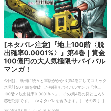
[ネタバレ注意]『地上100階〈脱
出確率0.0001%〉』第4巻｜賞金
100億円の大人気極限サバイバル
マンガ！
今回は、既刊に続々と重版がかかり第4巻にしてコミック
ス累計50万部を突破した極限サバイバルマンガ『地上
100階＜脱出確率0.0001%＞』、その第4巻の見どころ&
感想記事です。 （※ネタバレを含みます。） その表 […]
2019年8月11日 / マンガ, 地上100階