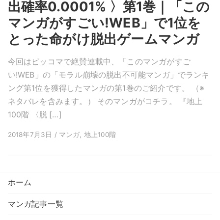
出確率0.0001% 〉第1巻｜「この
マンガがすごい!WEB」で1位を
とった命がけ脱出ゲームマンガ
今回はピッコマで絶賛連載中、「このマンガがすご
い!WEB」の「モラル崩壊の脱出不可能マンガ」でランキ
ング第1位を獲得したマンガの第1巻のご紹介です。 （※
ネタバレを含みます。） そのマンガがコチラ。 『地上
100階 〈脱 […]
2018年7月3日 / マンガ, 地上100階
ホーム
マンガ記事一覧