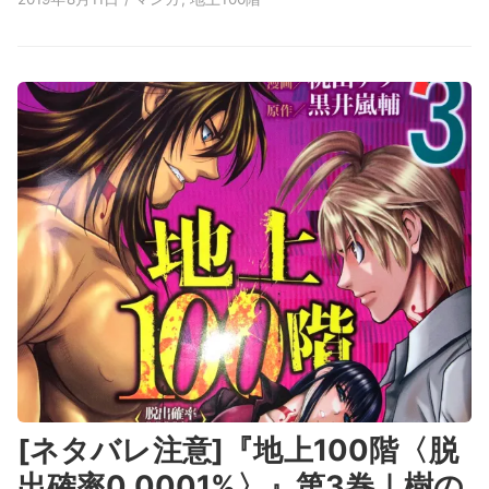
[ネタバレ注意]『地上100階〈脱
出確率0.0001%〉』第3巻｜樹の