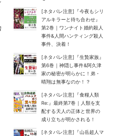
し
。
[ネタバレ注意]『今夜もシリ
アルキラーと待ち合わせ』
第2巻｜ワンナイト婚約殺人
者
事件&人間ハンティング殺人
事件、決着！
[ネタバレ注意]『生贄家族』
第6巻｜神隠し事件&阿久津
家の秘密が明らかに！弟・
ま
晴翔は無事なのか！？
[ネタバレ注意]『食糧人類
Re:』最終第7巻｜人類を支
配する天人の正体と世界の
成り立ちが明かされる！
[ネタバレ注意]『山岳超人マ