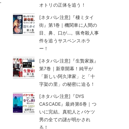
オ
オトリの正体を追う！
[ネタバレ注意]『棲ミタイ
街』第1巻｜機関車に人間の
目、鼻、口が…。猟奇殺人事
件を追うサスペンスホラ
ー！
[ネタバレ注意]『生贄家族』
第7巻｜新章開幕！純平が
「新しい阿久津家」と「十
字架の里」の秘密に迫る！
[ネタバレ注意]『DYS
の
CASCADE』最終第6巻｜つ
いに完結。真犯人とバケツ
男の全ての謎が明かされ
る！