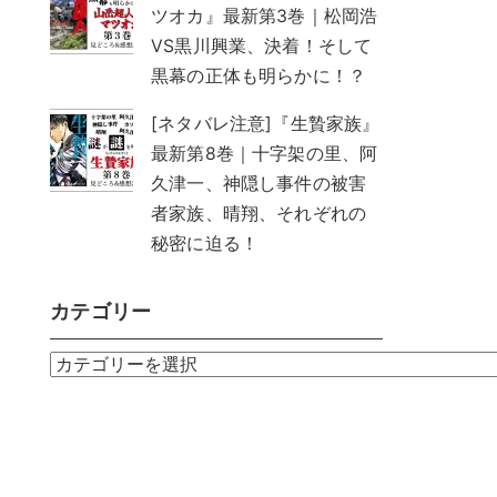
ツオカ』最新第3巻｜松岡浩
VS黒川興業、決着！そして
黒幕の正体も明らかに！？
[ネタバレ注意]『生贄家族』
最新第8巻｜十字架の里、阿
久津一、神隠し事件の被害
者家族、晴翔、それぞれの
秘密に迫る！
カテゴリー
カ
テ
ゴ
リ
ー