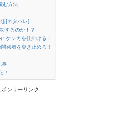
読む方法
想[ネタバレ]
功するのか！？
ルにケンカを仕掛ける！
の開発者を突き止めろ！
記事
ら！
スポンサーリンク