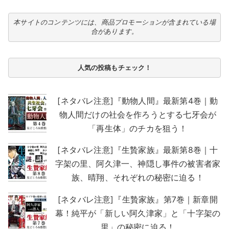
本サイトのコンテンツには、商品プロモーションが含まれている場
合があります。
人気の投稿もチェック！
[ネタバレ注意]『動物人間』最新第4巻｜動
物人間だけの社会を作ろうとする七牙会が
「再生体」のチカを狙う！
[ネタバレ注意]『生贄家族』最新第8巻｜十
字架の里、阿久津一、神隠し事件の被害者家
族、晴翔、それぞれの秘密に迫る！
[ネタバレ注意]『生贄家族』第7巻｜新章開
幕！純平が「新しい阿久津家」と「十字架の
里」の秘密に迫る！