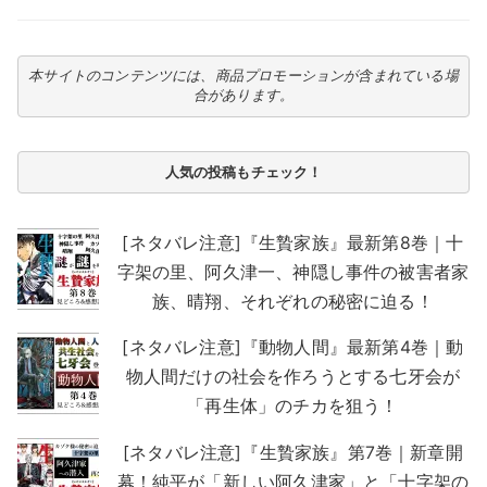
本サイトのコンテンツには、商品プロモーションが含まれている場
合があります。
人気の投稿もチェック！
[ネタバレ注意]『生贄家族』最新第8巻｜十
字架の里、阿久津一、神隠し事件の被害者家
族、晴翔、それぞれの秘密に迫る！
[ネタバレ注意]『動物人間』最新第4巻｜動
物人間だけの社会を作ろうとする七牙会が
「再生体」のチカを狙う！
[ネタバレ注意]『生贄家族』第7巻｜新章開
幕！純平が「新しい阿久津家」と「十字架の