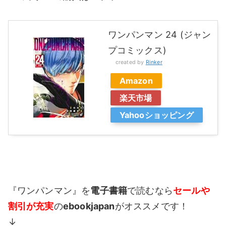
ワンパンマン 24 (ジャン
プコミックス)
created by
Rinker
Amazon
楽天市場
Yahooショッピング
『ワンパンマン』を
電子書籍
で読むなら
セールや
割引が充実
の
ebookjapan
がオススメです！
↓