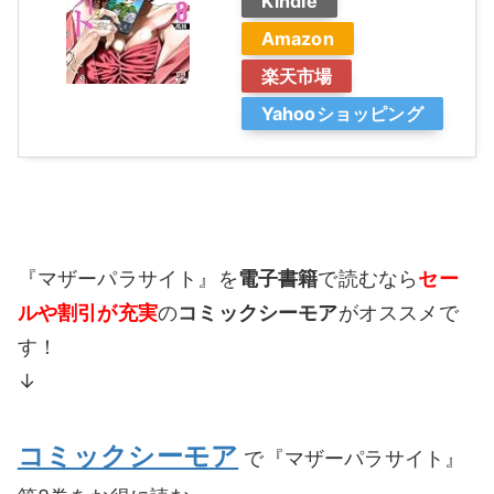
Kindle
Amazon
楽天市場
Yahooショッピング
『マザーパラサイト』を
電子書籍
で読むなら
セー
ルや割引が充実
の
コミックシーモア
がオススメで
す！
↓
コミックシーモア
で『マザーパラサイト』