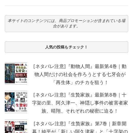
本サイトのコンテンツには、商品プロモーションが含まれている場
合があります。
人気の投稿もチェック！
[ネタバレ注意]『動物人間』最新第4巻｜動
物人間だけの社会を作ろうとする七牙会が
「再生体」のチカを狙う！
[ネタバレ注意]『生贄家族』最新第8巻｜十
字架の里、阿久津一、神隠し事件の被害者家
族、晴翔、それぞれの秘密に迫る！
[ネタバレ注意]『生贄家族』第7巻｜新章開
幕！純平が「新しい阿久津家」と「十字架の