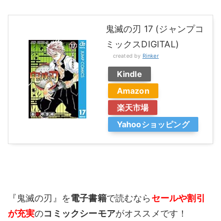
鬼滅の刃 17 (ジャンプコ
ミックスDIGITAL)
created by
Rinker
Kindle
Amazon
楽天市場
Yahooショッピング
『鬼滅の刃』を
電子書籍
で読むなら
セールや割引
が充実
の
コミックシーモア
がオススメです！