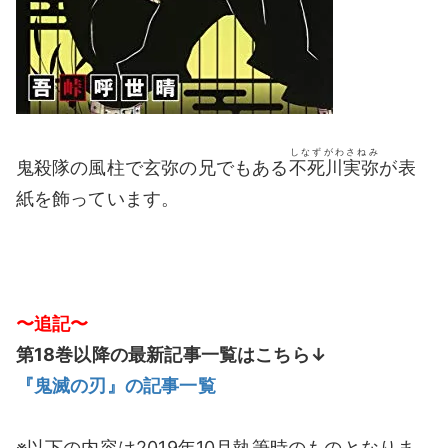
しなずがわさねみ
鬼殺隊の風柱で玄弥の兄でもある
不死川実弥
が表
紙を飾っています。
〜追記〜
第18巻以降の最新記事一覧はこちら↓
『鬼滅の刃』の記事一覧
※以下の内容は2019年10月執筆時のものとなりま