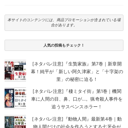
本サイトのコンテンツには、商品プロモーションが含まれている場
合があります。
人気の投稿もチェック！
[ネタバレ注意]『生贄家族』第7巻｜新章開
幕！純平が「新しい阿久津家」と「十字架の
里」の秘密に迫る！
[ネタバレ注意]『棲ミタイ街』第1巻｜機関
車に人間の目、鼻、口が…。猟奇殺人事件を
追うサスペンスホラー！
[ネタバレ注意]『動物人間』最新第4巻｜動
物人間だけの社会を作ろうとする七牙会が