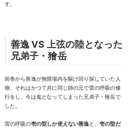
す。
善逸 VS 上弦の陸となった
兄弟子・獪岳
前巻から善逸が無限場内を駆け回り探していた人
物、それはかつて共に同じ師の元で雷の呼吸の修
行をし、今は鬼となってしまった兄弟子・獪岳で
した。
雷の呼吸の
壱の型しか使えない善逸
と、
壱の型だ