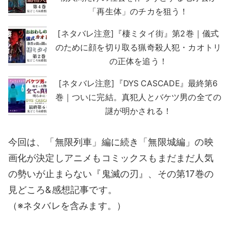
「再生体」のチカを狙う！
[ネタバレ注意]『棲ミタイ街』第2巻｜儀式
のために顔を切り取る猟奇殺人犯・カオトリ
の正体を追う！
[ネタバレ注意]『DYS CASCADE』最終第6
巻｜ついに完結。真犯人とバケツ男の全ての
謎が明かされる！
今回は、「無限列車」編に続き「無限城編」の映
画化が決定しアニメもコミックスもまだまだ人気
の勢いが止まらない『鬼滅の刃』、その第17巻の
見どころ&感想記事です。
（※ネタバレを含みます。）