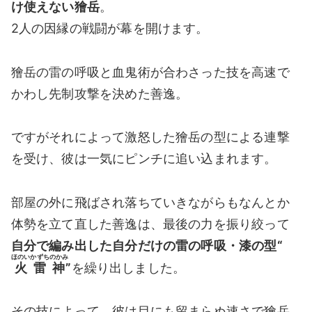
け使えない獪岳
。
2人の因縁の戦闘が幕を開けます。
獪岳の雷の呼吸と血鬼術が合わさった技を高速で
かわし先制攻撃を決めた善逸。
ですがそれによって激怒した獪岳の型による連撃
を受け、彼は一気にピンチに追い込まれます。
部屋の外に飛ばされ落ちていきながらもなんとか
体勢を立て直した善逸は、最後の力を振り絞って
自分で編み出した自分だけの雷の呼吸・漆の型“
ほのいかずちのかみ
火雷神
”
を繰り出しました。
その技によって、彼は目にも留まらぬ速さで獪岳