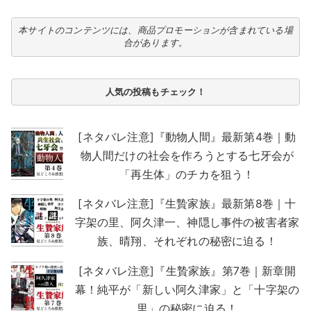
本サイトのコンテンツには、商品プロモーションが含まれている場
合があります。
人気の投稿もチェック！
[ネタバレ注意]『動物人間』最新第4巻｜動
物人間だけの社会を作ろうとする七牙会が
「再生体」のチカを狙う！
[ネタバレ注意]『生贄家族』最新第8巻｜十
字架の里、阿久津一、神隠し事件の被害者家
族、晴翔、それぞれの秘密に迫る！
[ネタバレ注意]『生贄家族』第7巻｜新章開
幕！純平が「新しい阿久津家」と「十字架の
里」の秘密に迫る！