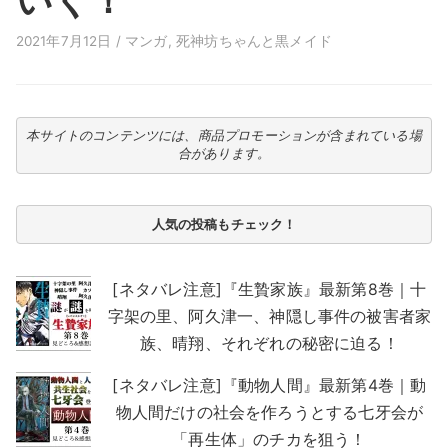
2021年7月12日 /
マンガ
,
死神坊ちゃんと黒メイド
本サイトのコンテンツには、商品プロモーションが含まれている場
合があります。
人気の投稿もチェック！
[ネタバレ注意]『生贄家族』最新第8巻｜十
字架の里、阿久津一、神隠し事件の被害者家
族、晴翔、それぞれの秘密に迫る！
[ネタバレ注意]『動物人間』最新第4巻｜動
物人間だけの社会を作ろうとする七牙会が
「再生体」のチカを狙う！