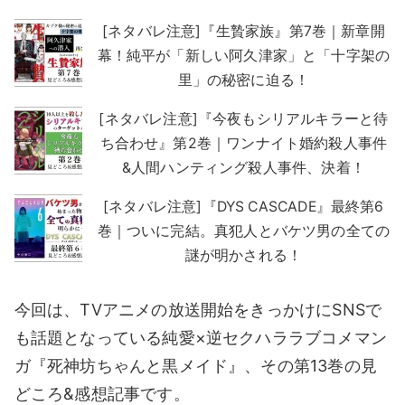
[ネタバレ注意]『生贄家族』第7巻｜新章開
幕！純平が「新しい阿久津家」と「十字架の
里」の秘密に迫る！
[ネタバレ注意]『今夜もシリアルキラーと待
ち合わせ』第2巻｜ワンナイト婚約殺人事件
&人間ハンティング殺人事件、決着！
[ネタバレ注意]『DYS CASCADE』最終第6
巻｜ついに完結。真犯人とバケツ男の全ての
謎が明かされる！
今回は、TVアニメの放送開始をきっかけにSNSで
も話題となっている純愛×逆セクハララブコメマン
ガ『死神坊ちゃんと黒メイド』、その第13巻の見
どころ&感想記事です。