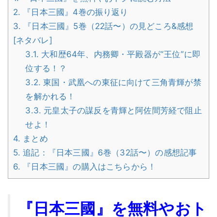
2.
『日本三國』4巻の振り返り
3.
『日本三國』5巻（22話〜）の見どころ&感想
[ネタバレ]
3.1.
大和歴64年、内務卿・平殿器が“王位”に即
位する！？
3.2.
東国・武凰への東征に向けて三角青輝が禁
を解かれる！
3.3.
元皇太子の謀反を青輝と阿佐間芳経で阻止
せよ！
4.
まとめ
5.
追記：『日本三國』6巻（32話〜）の感想記事
6.
『日本三國』の購入はこちらから！
『日本三國』を無料やおト