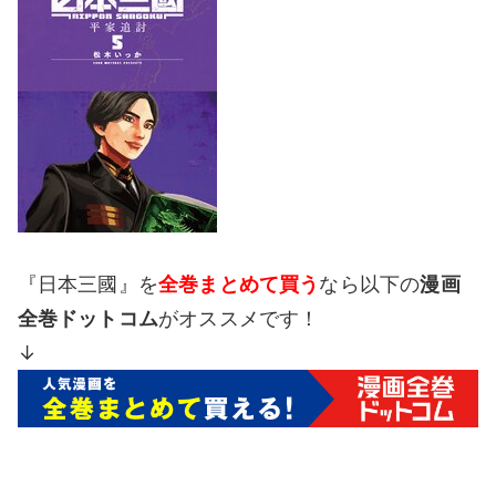
『日本三國』を
全巻まとめて買う
なら以下の
漫画
全巻ドットコム
がオススメです！
↓