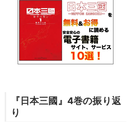
『
日本三國
』4巻の振り返
り