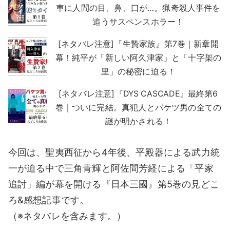
車に人間の目、鼻、口が…。猟奇殺人事件を
追うサスペンスホラー！
[ネタバレ注意]『生贄家族』第7巻｜新章開
幕！純平が「新しい阿久津家」と「十字架の
里」の秘密に迫る！
[ネタバレ注意]『DYS CASCADE』最終第6
巻｜ついに完結。真犯人とバケツ男の全ての
謎が明かされる！
今回は、聖夷西征から4年後、平殿器による武力統
一が迫る中で三角青輝と阿佐間芳経による「平家
追討」編が幕を開ける『日本三國』第5巻の見どこ
ろ&感想記事です。
（※ネタバレを含みます。）