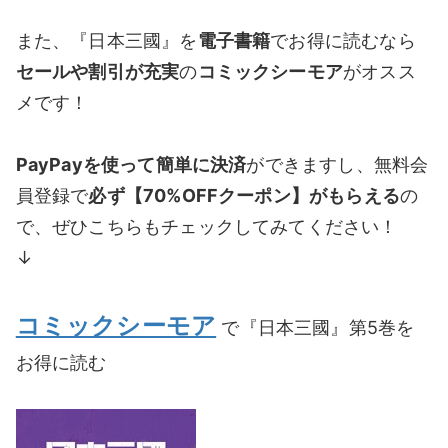
また、『日本三國』を
電子書籍
でお得に読むなら
セールや割引が充実
の
コミックシーモア
がオスス
メです！
PayPayを使って簡単に決済
ができますし、無料会
員登録で
必ず【70%OFFクーポン】がもらえる
の
で、ぜひこちらもチェックしてみてください！
↓
コミックシーモア
で『日本三國』第5巻を
お得に読む