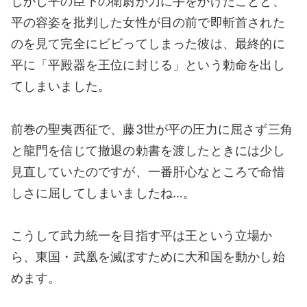
しかし平の臣下の衛尉が刀に手をかけたことと、
平の容姿を批判した女性が目の前で即斬首された
のを見て完全にビビってしまった彼は、最終的に
平に「平殿器を王位に封じる」という勅命を出し
てしまいました。
前巻の聖夷西征で、藤3世が平の圧力に屈さず三角
と龍門を信じて撤退の勅書を渡したときには少し
見直していたのですが、一番肝心なところで命惜
しさに屈してしまいましたね…。
こうして武力統一を目指す平は王という立場か
ら、東国・武凰を滅ぼすために大和国を動かし始
めます。