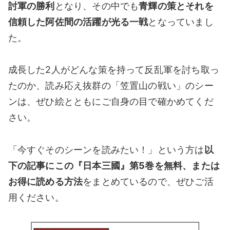
討軍の勝利
となり、その中でも
青輝の策とそれを
信頼した阿佐間の活躍が光る一戦
となっていまし
た。
成長した2人がどんな策を持って反乱軍を討ち取っ
たのか、読み応え抜群の「笠置山の戦い」のシー
ンは、ぜひ絵とともにご自身の目で確かめてくだ
さい。
「今すぐそのシーンを読みたい！」という方は
以
下の記事にこの『日本三國』第5
巻を無料、または
お得に読める方法
をまとめているので、ぜひご活
用ください。