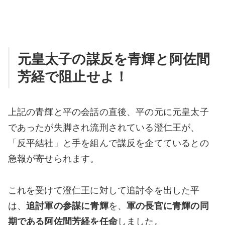
元皇太子の謀反を青輝と阿佐間
芳経で阻止せよ！
上記の青輝と平の会話の直後、平の元に元皇太子
であったが失脚され流刑されている澄仁王が、
「反平結社」と手を組んで謀反を企てているとの
急報が寄せられます。
これを受けて澄仁王に対して追討令を出した平
は、
追討軍の参謀に青輝
を、
軍の長官に青輝の同
期である阿佐間芳経を任命
しました。