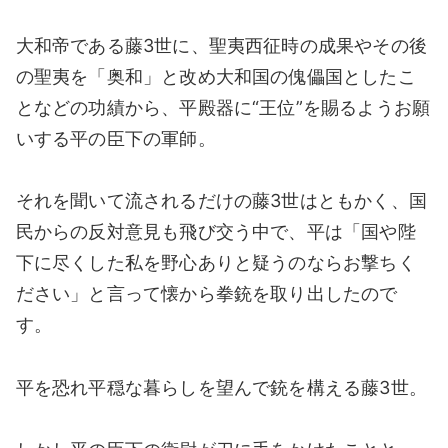
大和帝である藤3世に、聖夷西征時の成果やその後
の聖夷を「奥和」と改め大和国の傀儡国としたこ
となどの功績から、平殿器に“王位”を賜るようお願
いする平の臣下の軍師。
それを聞いて流されるだけの藤3世はともかく、国
民からの反対意見も飛び交う中で、平は「国や陛
下に尽くした私を野心ありと疑うのならお撃ちく
ださい」と言って懐から拳銃を取り出したので
す。
平を恐れ平穏な暮らしを望んで銃を構える藤3世。