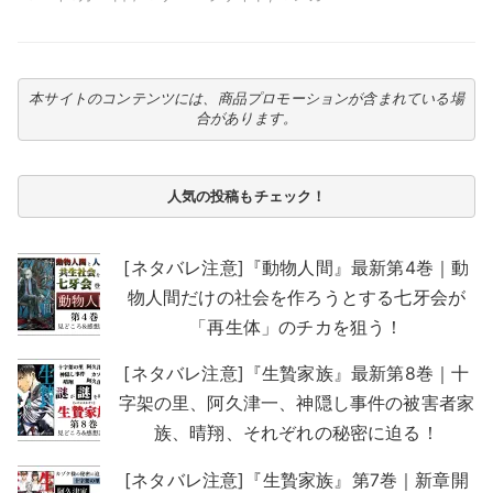
本サイトのコンテンツには、商品プロモーションが含まれている場
合があります。
人気の投稿もチェック！
[ネタバレ注意]『動物人間』最新第4巻｜動
物人間だけの社会を作ろうとする七牙会が
「再生体」のチカを狙う！
[ネタバレ注意]『生贄家族』最新第8巻｜十
字架の里、阿久津一、神隠し事件の被害者家
族、晴翔、それぞれの秘密に迫る！
[ネタバレ注意]『生贄家族』第7巻｜新章開