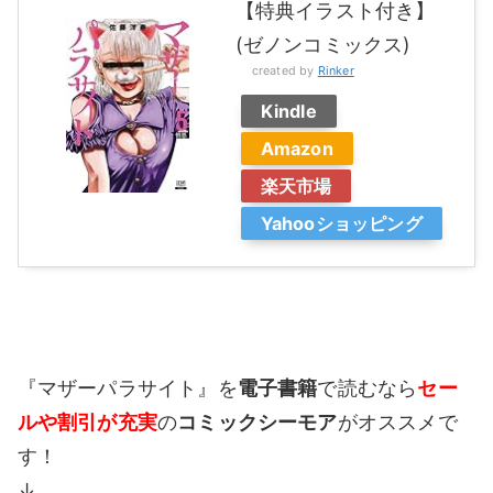
【特典イラスト付き】
(ゼノンコミックス)
created by
Rinker
Kindle
Amazon
楽天市場
Yahooショッピング
『マザーパラサイト』を
電子書籍
で読むなら
セー
ルや割引が充実
の
コミックシーモア
がオススメで
す！
↓