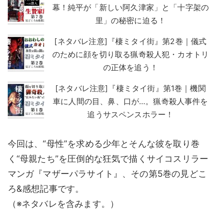
幕！純平が「新しい阿久津家」と「十字架の
里」の秘密に迫る！
[ネタバレ注意]『棲ミタイ街』第2巻｜儀式
のために顔を切り取る猟奇殺人犯・カオトリ
の正体を追う！
[ネタバレ注意]『棲ミタイ街』第1巻｜機関
車に人間の目、鼻、口が…。猟奇殺人事件を
追うサスペンスホラー！
今回は、“母性”を求める少年とそんな彼を取り巻
く“母親たち”を圧倒的な狂気で描くサイコスリラー
マンガ『マザーパラサイト』、その第5巻の見どこ
ろ&感想記事です。
（※ネタバレを含みます。）