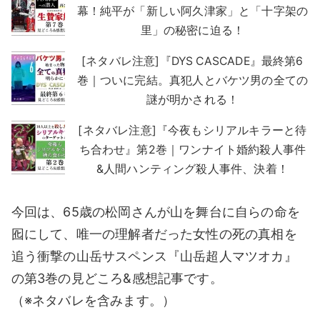
幕！純平が「新しい阿久津家」と「十字架の
里」の秘密に迫る！
[ネタバレ注意]『DYS CASCADE』最終第6
巻｜ついに完結。真犯人とバケツ男の全ての
謎が明かされる！
[ネタバレ注意]『今夜もシリアルキラーと待
ち合わせ』第2巻｜ワンナイト婚約殺人事件
&人間ハンティング殺人事件、決着！
今回は、65歳の松岡さんが山を舞台に自らの命を
囮にして、唯一の理解者だった女性の死の真相を
追う衝撃の山岳サスペンス『山岳超人マツオカ』
の第3巻の見どころ&感想記事です。
（※ネタバレを含みます。）