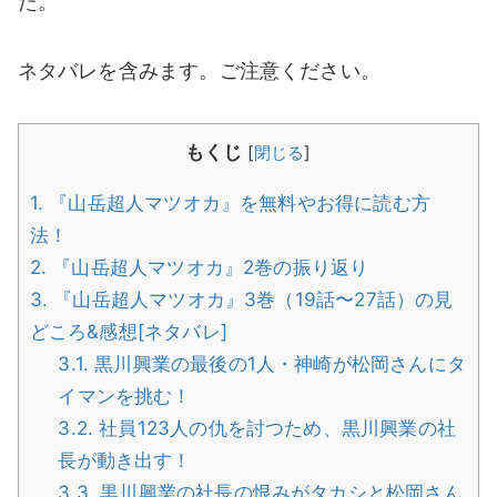
た。
ネタバレを含みます。ご注意ください。
もくじ
[
閉じる
]
1.
『山岳超人マツオカ』を無料やお得に読む方
法！
2.
『山岳超人マツオカ』2巻の振り返り
3.
『山岳超人マツオカ』3巻（19話〜27話）の見
どころ&感想[ネタバレ]
3.1.
黒川興業の最後の1人・神崎が松岡さんにタ
イマンを挑む！
3.2.
社員123人の仇を討つため、黒川興業の社
長が動き出す！
3.3.
黒川興業の社長の恨みがタカシと松岡さん