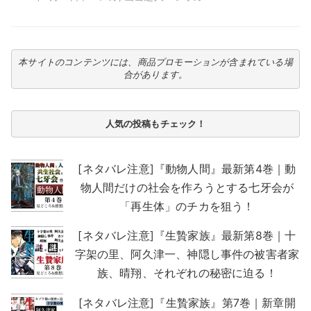
本サイトのコンテンツには、商品プロモーションが含まれている場
合があります。
人気の投稿もチェック！
[ネタバレ注意]『動物人間』最新第4巻｜動
物人間だけの社会を作ろうとする七牙会が
「再生体」のチカを狙う！
[ネタバレ注意]『生贄家族』最新第8巻｜十
字架の里、阿久津一、神隠し事件の被害者家
族、晴翔、それぞれの秘密に迫る！
[ネタバレ注意]『生贄家族』第7巻｜新章開