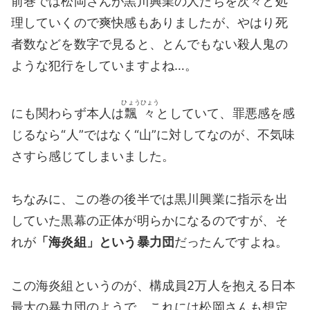
前巻では松岡さんが黒川興業の人たちを次々と処
理していくので爽快感もありましたが、やはり死
者数などを数字で見ると、とんでもない殺人鬼の
ような犯行をしていますよね…。
ひょうひょう
にも関わらず本人は
飄々
としていて、罪悪感を感
じるなら“人”ではなく“山”に対してなのが、不気味
さすら感じてしまいました。
ちなみに、この巻の後半では黒川興業に指示を出
していた黒幕の正体が明らかになるのですが、そ
れが
「海炎組」という暴力団
だったんですよね。
この海炎組というのが、構成員2万人を抱える日本
最大の暴力団のようで、これには松岡さんも想定