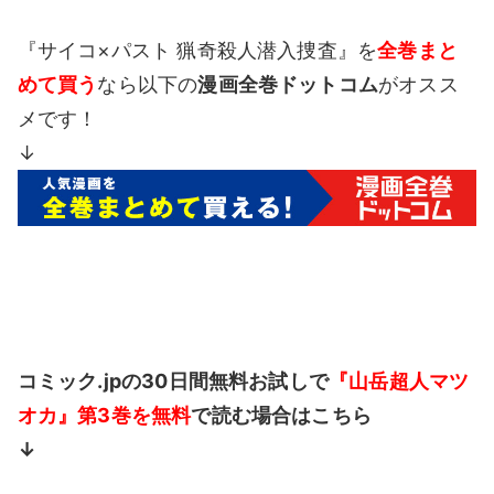
『サイコ×パスト 猟奇殺人潜入捜査』を
全巻まと
めて買う
なら以下の
漫画全巻ドットコム
がオスス
メです！
↓
コミック.jpの30日間無料お試しで
『山岳超人マツ
オカ』第3巻を無料
で読む場合はこちら
↓