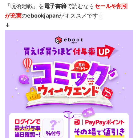
『呪術廻戦』を
電子書籍
で読むなら
セールや割引
が充実
の
ebookjapan
がオススメです！
↓