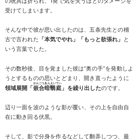
の呪具は折られ、1発で気を失うほどのダメージを
受けてしまいます。
そんな中で彼が思い出したのは、五条先生との稽
古で言われた
「本気でやれ」「もっと欲張れ」
と
いう言葉でした。
その数秒後、目を覚ました彼は“奥の手”を発動しよ
うとするものの思いとどまり、開き直ったように
かんごうあんえいてい
領域展開「
嵌合暗翳庭
」を繰り出した
のです。
辺り一面を波のような影が覆い、その上を自由自
在に動き回る伏黒。
そして、影で分身を作るなどして翻弄しつつ、最