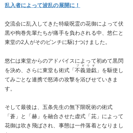
乱入者によって波乱の展開に！
交流会に乱入してきた特級呪霊の花御によって伏
黒や狗巻先輩たちが痛手を負わされる中、悠仁と
東堂の2人がそのピンチに駆けつけました。
悠仁は東堂からのアドバイスによって初めて黒閃
ブギウギ
を決め、さらに東堂も術式「
不義遊戯
」を駆使し
てみごとな連携で怒涛の攻撃を浴びせていきま
す。
そして最後は、五条先生の無下限呪術の術式
「蒼」と「赫」を融合させた虚式「茈」によって
花御は吹き飛ばされ、事態は一件落着となりまし