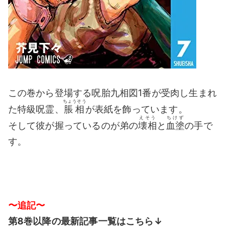
この巻から登場する呪胎九相図1番が受肉し生まれ
ちょうそう
た特級呪霊、
脹相
が表紙を飾っています。
えそう
ちけず
そして彼が握っているのが弟の
壊相
と
血塗
の手で
す。
〜追記〜
第8
巻以降の最新記事一覧はこちら↓