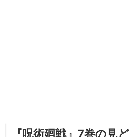
『呪術廻戦』7巻の見ど