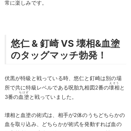
常に楽しみです。
悠仁 & 釘崎 VS 壊相&血塗
のタッグマッチ勃発！
伏黒が特級と戦っている時、悠仁と釘崎は別の場
えそう
所で共に特級レベルである呪胎九相図2番の
壊相
と
ちけず
3番の
血塗
と戦っていました。
壊相と血塗の術式は、相手が2体のうちどちらかの
血を取り込み、どちらかが術式を発動すれば血の