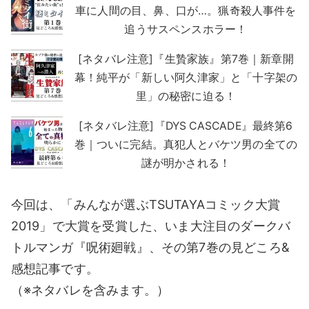
車に人間の目、鼻、口が…。猟奇殺人事件を
追うサスペンスホラー！
[ネタバレ注意]『生贄家族』第7巻｜新章開
幕！純平が「新しい阿久津家」と「十字架の
里」の秘密に迫る！
[ネタバレ注意]『DYS CASCADE』最終第6
巻｜ついに完結。真犯人とバケツ男の全ての
謎が明かされる！
今回は、「みんなが選ぶTSUTAYAコミック大賞
2019」で大賞を受賞した、いま大注目のダークバ
トルマンガ『呪術廻戦』、その第7巻の見どころ&
感想記事です。
（※ネタバレを含みます。）