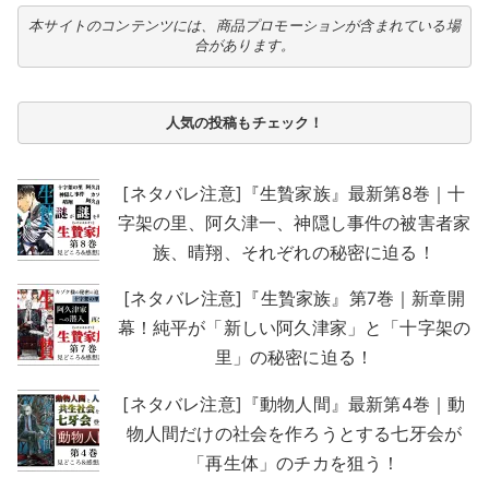
本サイトのコンテンツには、商品プロモーションが含まれている場
合があります。
人気の投稿もチェック！
[ネタバレ注意]『生贄家族』最新第8巻｜十
字架の里、阿久津一、神隠し事件の被害者家
族、晴翔、それぞれの秘密に迫る！
[ネタバレ注意]『生贄家族』第7巻｜新章開
幕！純平が「新しい阿久津家」と「十字架の
里」の秘密に迫る！
[ネタバレ注意]『動物人間』最新第4巻｜動
物人間だけの社会を作ろうとする七牙会が
「再生体」のチカを狙う！