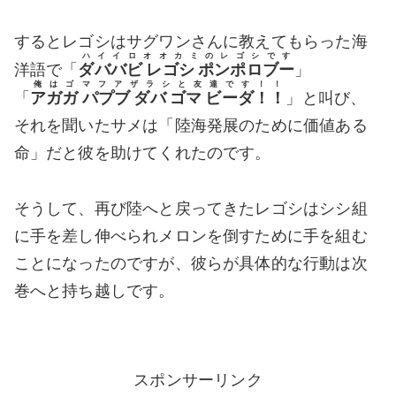
するとレゴシはサグワンさんに教えてもらった海
ハイイロオオカミのレゴシです
洋語で「
ダババビ レゴシ ポンポロブー
」
俺はゴマフアザラシと友達です！！
「
アガガ パプブ ダバ ゴマ ビーダ！！
」と叫び、
それを聞いたサメは「陸海発展のために価値ある
命」だと彼を助けてくれたのです。
そうして、再び陸へと戻ってきたレゴシはシシ組
に手を差し伸べられメロンを倒すために手を組む
ことになったのですが、彼らが具体的な行動は次
巻へと持ち越しです。
スポンサーリンク