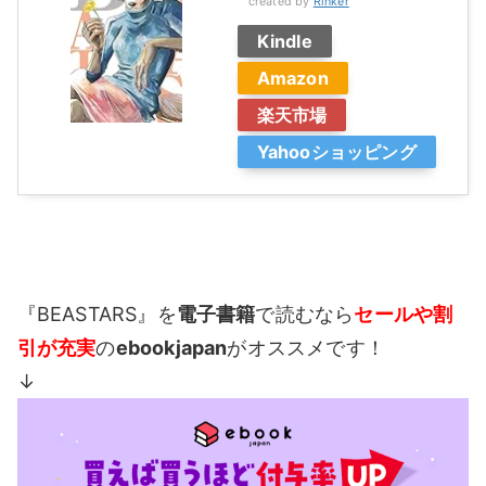
created by
Rinker
Kindle
Amazon
楽天市場
Yahooショッピング
『BEASTARS』を
電子書籍
で読むなら
セールや割
引が充実
の
ebookjapan
がオススメです！
↓