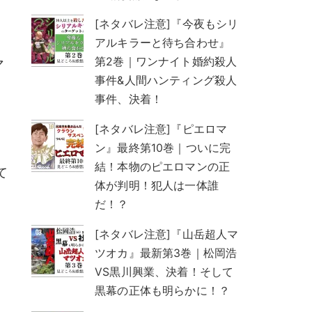
[ネタバレ注意]『今夜もシリ
アルキラーと待ち合わせ』
第2巻｜ワンナイト婚約殺人
マ
事件&人間ハンティング殺人
事件、決着！
[ネタバレ注意]『ピエロマ
ン』最終第10巻｜ついに完
結！本物のピエロマンの正
て
体が判明！犯人は一体誰
だ！？
[ネタバレ注意]『山岳超人マ
ツオカ』最新第3巻｜松岡浩
VS黒川興業、決着！そして
黒幕の正体も明らかに！？