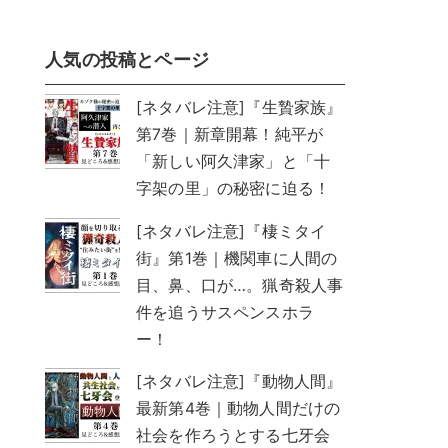
人気の投稿とページ
[ネタバレ注意]『生贄家族』
第7巻｜新章開幕！純平が
「新しい阿久津家」と「十
字架の里」の秘密に迫る！
[ネタバレ注意]『棲ミタイ
街』第1巻｜機関車に人間の
目、鼻、口が…。猟奇殺人事
。
件を追うサスペンスホラ
。
ー！
[ネタバレ注意]『動物人間』
最新第4巻｜動物人間だけの
社会を作ろうとする七牙会