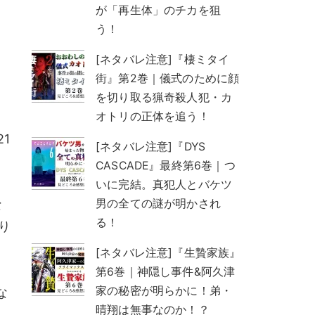
が「再生体」のチカを狙
う！
[ネタバレ注意]『棲ミタイ
街』第2巻｜儀式のために顔
を切り取る猟奇殺人犯・カ
オトリの正体を追う！
1
[ネタバレ注意]『DYS
CASCADE』最終第6巻｜つ
いに完結。真犯人とバケツ
男の全ての謎が明かされ
な
る！
り
[ネタバレ注意]『生贄家族』
第6巻｜神隠し事件&阿久津
家の秘密が明らかに！弟・
な
晴翔は無事なのか！？