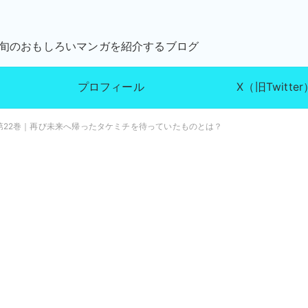
が旬のおもしろいマンガを紹介するブログ
プロフィール
X（旧Twitter
第22巻｜再び未来へ帰ったタケミチを待っていたものとは？