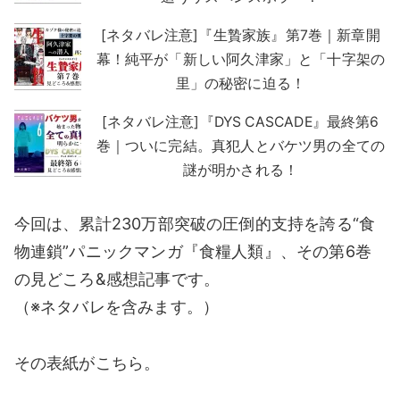
[ネタバレ注意]『生贄家族』第7巻｜新章開
幕！純平が「新しい阿久津家」と「十字架の
里」の秘密に迫る！
[ネタバレ注意]『DYS CASCADE』最終第6
巻｜ついに完結。真犯人とバケツ男の全ての
謎が明かされる！
今回は、累計230万部突破の圧倒的支持を誇る“食
物連鎖”パニックマンガ『食糧人類』、その第6巻
の見どころ&感想記事です。
（※ネタバレを含みます。）
その表紙がこちら。