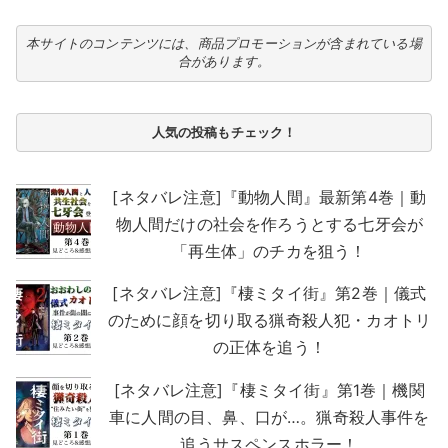
本サイトのコンテンツには、商品プロモーションが含まれている場
合があります。
人気の投稿もチェック！
[ネタバレ注意]『動物人間』最新第4巻｜動
物人間だけの社会を作ろうとする七牙会が
「再生体」のチカを狙う！
[ネタバレ注意]『棲ミタイ街』第2巻｜儀式
のために顔を切り取る猟奇殺人犯・カオトリ
の正体を追う！
[ネタバレ注意]『棲ミタイ街』第1巻｜機関
車に人間の目、鼻、口が…。猟奇殺人事件を
追うサスペンスホラー！