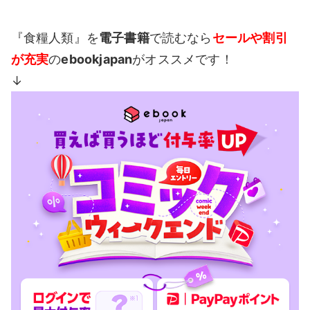
『食糧人類』を
電子書籍
で読むなら
セールや割引
が充実
の
ebookjapan
がオススメです！
↓