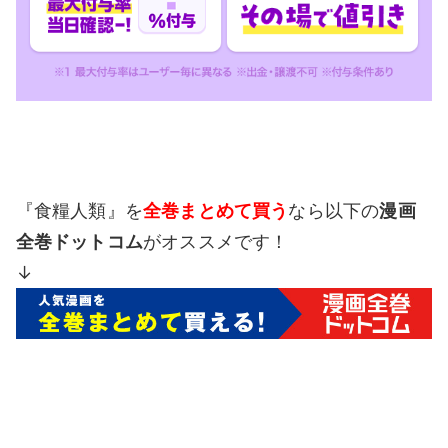
『食糧人類』を
全巻まとめて買う
なら以下の
漫画
全巻ドットコム
がオススメです！
↓