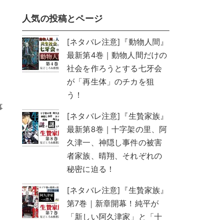
人気の投稿とページ
[ネタバレ注意]『動物人間』
最新第4巻｜動物人間だけの
社会を作ろうとする七牙会
が「再生体」のチカを狙
う！
事
[ネタバレ注意]『生贄家族』
最新第8巻｜十字架の里、阿
久津一、神隠し事件の被害
者家族、晴翔、それぞれの
秘密に迫る！
[ネタバレ注意]『生贄家族』
第7巻｜新章開幕！純平が
「新しい阿久津家」と「十