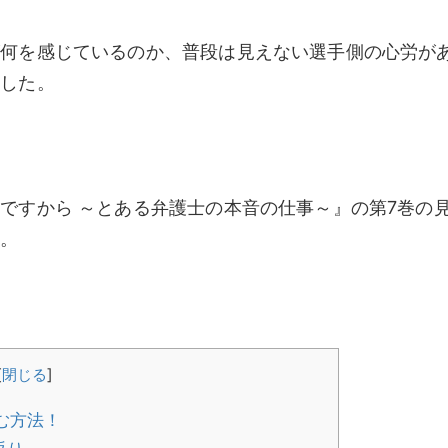
が何を感じているのか、普段は見えない選手側の心労が
ました。
ですから ～とある弁護士の本音の仕事～』の第7巻の
た。
[
閉じる
]
む方法！