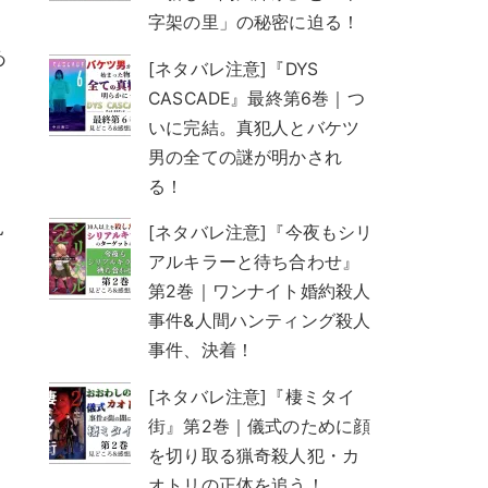
字架の里」の秘密に迫る！
あ
[ネタバレ注意]『DYS
CASCADE』最終第6巻｜つ
いに完結。真犯人とバケツ
男の全ての謎が明かされ
る！
見
[ネタバレ注意]『今夜もシリ
アルキラーと待ち合わせ』
第2巻｜ワンナイト婚約殺人
事件&人間ハンティング殺人
事件、決着！
[ネタバレ注意]『棲ミタイ
街』第2巻｜儀式のために顔
を切り取る猟奇殺人犯・カ
オトリの正体を追う！