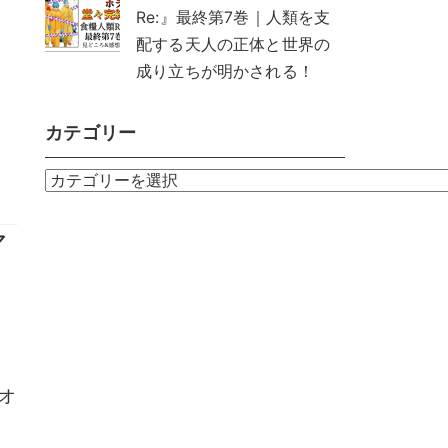
Re:』最終第7巻｜人類を支
配する天人の正体と世界の
成り立ちが明かされる！
カテゴリー
カ
テ
ゴ
マ
リ
ー
オ