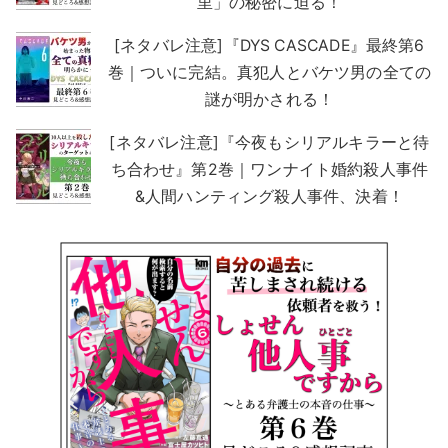
里」の秘密に迫る！
[ネタバレ注意]『DYS CASCADE』最終第6
巻｜ついに完結。真犯人とバケツ男の全ての
謎が明かされる！
[ネタバレ注意]『今夜もシリアルキラーと待
ち合わせ』第2巻｜ワンナイト婚約殺人事件
&人間ハンティング殺人事件、決着！