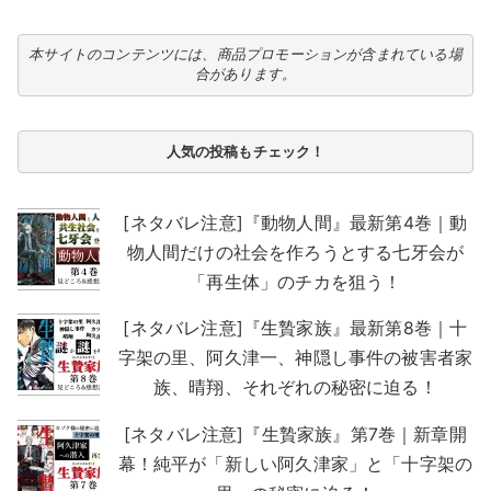
本サイトのコンテンツには、商品プロモーションが含まれている場
合があります。
人気の投稿もチェック！
[ネタバレ注意]『動物人間』最新第4巻｜動
物人間だけの社会を作ろうとする七牙会が
「再生体」のチカを狙う！
[ネタバレ注意]『生贄家族』最新第8巻｜十
字架の里、阿久津一、神隠し事件の被害者家
族、晴翔、それぞれの秘密に迫る！
[ネタバレ注意]『生贄家族』第7巻｜新章開
幕！純平が「新しい阿久津家」と「十字架の