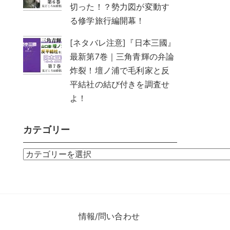
切った！？勢力図が変動す
る修学旅行編開幕！
[ネタバレ注意]『日本三國』
最新第7巻｜三角青輝の弁論
炸裂！壇ノ浦で毛利家と反
平結社の結び付きを調査せ
よ！
カテゴリー
カ
テ
ゴ
リ
ー
）
情報/問い合わせ