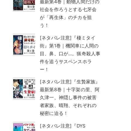
最新第4巻｜動物人間だけの
社会を作ろうとする七牙会
が「再生体」のチカを狙
う！
[ネタバレ注意]『棲ミタイ
街』第1巻｜機関車に人間の
目、鼻、口が…。猟奇殺人事
件を追うサスペンスホラ
ー！
[ネタバレ注意]『生贄家族』
最新第8巻｜十字架の里、阿
久津一、神隠し事件の被害
者家族、晴翔、それぞれの
秘密に迫る！
[ネタバレ注意]『DYS