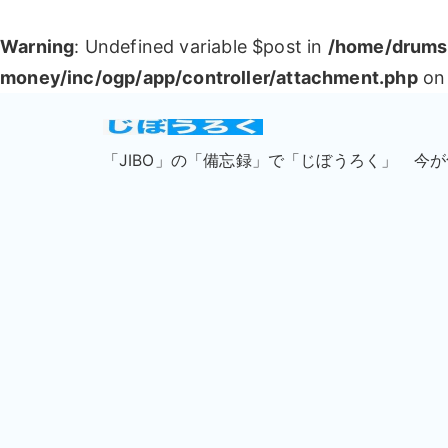
Warning
: Undefined variable $post in
/home/drumsu
money/inc/ogp/app/controller/attachment.php
on 
「JIBO」の「備忘録」で「じぼうろく」 今