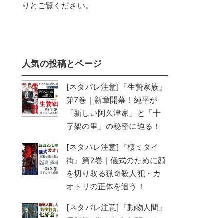
りとご覧ください。
人気の投稿とページ
[ネタバレ注意]『生贄家族』
第7巻｜新章開幕！純平が
「新しい阿久津家」と「十
字架の里」の秘密に迫る！
[ネタバレ注意]『棲ミタイ
街』第2巻｜儀式のために顔
を切り取る猟奇殺人犯・カ
オトリの正体を追う！
[ネタバレ注意]『動物人間』