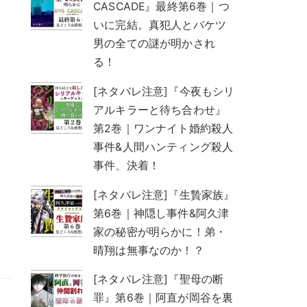
CASCADE』最終第6巻｜つ
いに完結。真犯人とバケツ
男の全ての謎が明かされ
る！
[ネタバレ注意]『今夜もシリ
アルキラーと待ち合わせ』
第2巻｜ワンナイト婚約殺人
事件&人間ハンティング殺人
事件、決着！
[ネタバレ注意]『生贄家族』
第6巻｜神隠し事件&阿久津
家の秘密が明らかに！弟・
晴翔は無事なのか！？
[ネタバレ注意]『聖母の断
罪』第6巻｜阿直が岡谷を裏