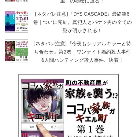
里」の秘密に迫る！
[ネタバレ注意]『DYS CASCADE』最終第6
巻｜ついに完結。真犯人とバケツ男の全ての
謎が明かされる！
[ネタバレ注意]『今夜もシリアルキラーと待
ち合わせ』第2巻｜ワンナイト婚約殺人事件
&人間ハンティング殺人事件、決着！