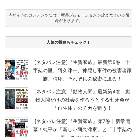
本サイトのコンテンツには、商品プロモーションが含まれている場
合があります。
人気の投稿もチェック！
[ネタバレ注意]『生贄家族』最新第8巻｜十
字架の里、阿久津一、神隠し事件の被害者家
族、晴翔、それぞれの秘密に迫る！
[ネタバレ注意]『動物人間』最新第4巻｜動
物人間だけの社会を作ろうとする七牙会が
「再生体」のチカを狙う！
[ネタバレ注意]『生贄家族』第7巻｜新章開
幕！純平が「新しい阿久津家」と「十字架の