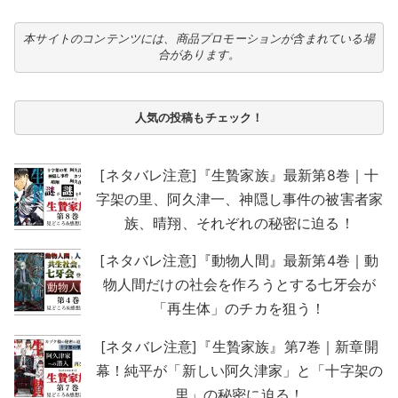
本サイトのコンテンツには、商品プロモーションが含まれている場
合があります。
人気の投稿もチェック！
[ネタバレ注意]『生贄家族』最新第8巻｜十
字架の里、阿久津一、神隠し事件の被害者家
族、晴翔、それぞれの秘密に迫る！
[ネタバレ注意]『動物人間』最新第4巻｜動
物人間だけの社会を作ろうとする七牙会が
「再生体」のチカを狙う！
[ネタバレ注意]『生贄家族』第7巻｜新章開
幕！純平が「新しい阿久津家」と「十字架の
里」の秘密に迫る！