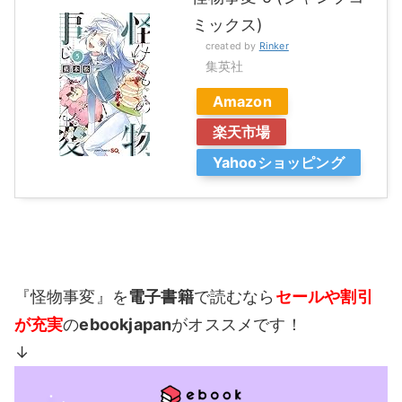
ミックス)
created by
Rinker
集英社
Amazon
楽天市場
Yahooショッピング
『怪物事変』を
電子書籍
で読むなら
セールや割引
が充実
の
ebookjapan
がオススメです！
↓