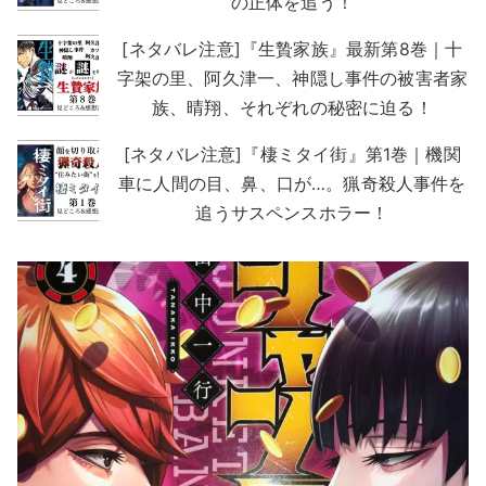
の正体を追う！
[ネタバレ注意]『生贄家族』最新第8巻｜十
字架の里、阿久津一、神隠し事件の被害者家
族、晴翔、それぞれの秘密に迫る！
[ネタバレ注意]『棲ミタイ街』第1巻｜機関
車に人間の目、鼻、口が…。猟奇殺人事件を
追うサスペンスホラー！