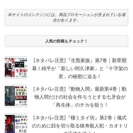
本サイトのコンテンツには、商品プロモーションが含まれている場
合があります。
人気の投稿もチェック！
[ネタバレ注意]『生贄家族』第7巻｜新章開
幕！純平が「新しい阿久津家」と「十字架の
里」の秘密に迫る！
[ネタバレ注意]『動物人間』最新第4巻｜動
物人間だけの社会を作ろうとする七牙会が
「再生体」のチカを狙う！
[ネタバレ注意]『棲ミタイ街』第2巻｜儀式
のために顔を切り取る猟奇殺人犯・カオトリ