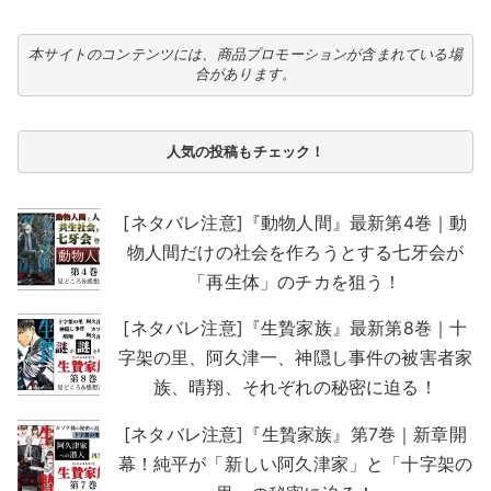
本サイトのコンテンツには、商品プロモーションが含まれている場
合があります。
人気の投稿もチェック！
[ネタバレ注意]『動物人間』最新第4巻｜動
物人間だけの社会を作ろうとする七牙会が
「再生体」のチカを狙う！
[ネタバレ注意]『生贄家族』最新第8巻｜十
字架の里、阿久津一、神隠し事件の被害者家
族、晴翔、それぞれの秘密に迫る！
[ネタバレ注意]『生贄家族』第7巻｜新章開
幕！純平が「新しい阿久津家」と「十字架の