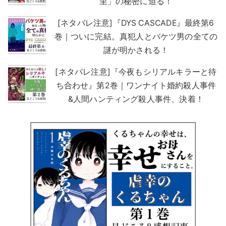
里」の秘密に迫る！
[ネタバレ注意]『DYS CASCADE』最終第6
巻｜ついに完結。真犯人とバケツ男の全ての
謎が明かされる！
[ネタバレ注意]『今夜もシリアルキラーと待
ち合わせ』第2巻｜ワンナイト婚約殺人事件
&人間ハンティング殺人事件、決着！