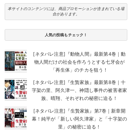
本サイトのコンテンツには、商品プロモーションが含まれている場
合があります。
人気の投稿もチェック！
[ネタバレ注意]『動物人間』最新第4巻｜動
物人間だけの社会を作ろうとする七牙会が
「再生体」のチカを狙う！
[ネタバレ注意]『生贄家族』最新第8巻｜十
字架の里、阿久津一、神隠し事件の被害者家
族、晴翔、それぞれの秘密に迫る！
[ネタバレ注意]『生贄家族』第7巻｜新章開
幕！純平が「新しい阿久津家」と「十字架の
里」の秘密に迫る！