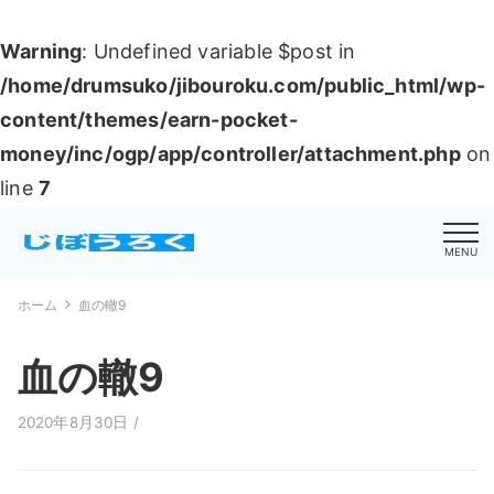
Warning
: Undefined variable $post in
/home/drumsuko/jibouroku.com/public_html/wp-
content/themes/earn-pocket-
money/inc/ogp/app/controller/attachment.php
on
line
7
MENU
ホーム
血の轍9
血の轍9
2020年8月30日 /