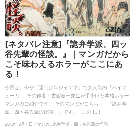
[ネタバレ注意]『詭弁学派、四ッ
谷先輩の怪談。』｜マンガだから
こそ味わえるホラーがここにあ
る！
今回は、今や「週刊少年ジャンプ」で大人気の『ハイキ
ュー!!』、その作者・古舘春一先生が手掛けた本格ホラー
マンガのご紹介です。 そのマンガがこちら。 『詭弁学
派、四ッ谷先輩の怪談。』です。 この […]
2018年8月11日 / マンガ, 詭弁学派、四ッ谷先輩の怪談。