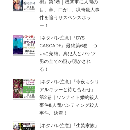
街』第1巻｜機関車に人間の
目、鼻、口が…。猟奇殺人事
件を追うサスペンスホラ
ー！
[ネタバレ注意]『DYS
CASCADE』最終第6巻｜つ
いに完結。真犯人とバケツ
男の全ての謎が明かされ
る！
[ネタバレ注意]『今夜もシリ
アルキラーと待ち合わせ』
第2巻｜ワンナイト婚約殺人
事件&人間ハンティング殺人
事件、決着！
[ネタバレ注意]『生贄家族』