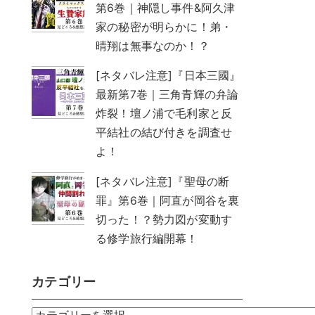
第6巻｜神隠し事件&阿久津
家の秘密が明らかに！弟・
晴翔は無事なのか！？
[ネタバレ注意]『日本三國』
最新第7巻｜三角青輝の弁論
炸裂！壇ノ浦で毛利家と反
平結社の結び付きを調査せ
よ！
[ネタバレ注意]『聖母の断
罪』第6巻｜阿直が岡谷を裏
切った！？勢力図が変動す
る修学旅行編開幕！
カテゴリー
カ