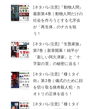
[ネタバレ注意]『動物人間』
最新第4巻｜動物人間だけの
社会を作ろうとする七牙会
が「再生体」のチカを狙
う！
[ネタバレ注意]『生贄家族』
第7巻｜新章開幕！純平が
「新しい阿久津家」と「十
字架の里」の秘密に迫る！
[ネタバレ注意]『棲ミタイ
街』第2巻｜儀式のために顔
を切り取る猟奇殺人犯・カ
オトリの正体を追う！
[ネタバレ注意]『棲ミタイ