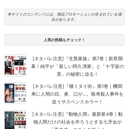
本サイトのコンテンツには、商品プロモーションが含まれている場
合があります。
人気の投稿もチェック！
[ネタバレ注意]『生贄家族』第7巻｜新章開
幕！純平が「新しい阿久津家」と「十字架の
里」の秘密に迫る！
[ネタバレ注意]『棲ミタイ街』第1巻｜機関
車に人間の目、鼻、口が…。猟奇殺人事件を
追うサスペンスホラー！
[ネタバレ注意]『動物人間』最新第4巻｜動
物人間だけの社会を作ろうとする七牙会が