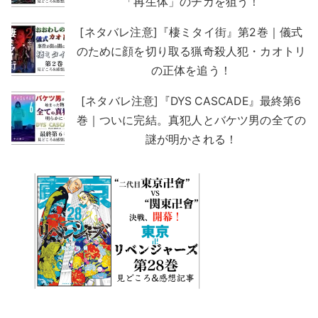
「再生体」のチカを狙う！
[ネタバレ注意]『棲ミタイ街』第2巻｜儀式
のために顔を切り取る猟奇殺人犯・カオトリ
の正体を追う！
[ネタバレ注意]『DYS CASCADE』最終第6
巻｜ついに完結。真犯人とバケツ男の全ての
謎が明かされる！