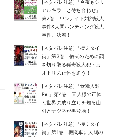
[ネタバレ注意]『今夜もシリ
アルキラーと待ち合わせ』
第2巻｜ワンナイト婚約殺人
事件&人間ハンティング殺人
事件、決着！
[ネタバレ注意]『棲ミタイ
街』第2巻｜儀式のために顔
を切り取る猟奇殺人犯・カ
オトリの正体を追う！
[ネタバレ注意]『食糧人類
Re:』第4巻｜天人様の正体
と世界の成り立ちを知る山
引とナツネが再登場！
[ネタバレ注意]『棲ミタイ
街』第1巻｜機関車に人間の