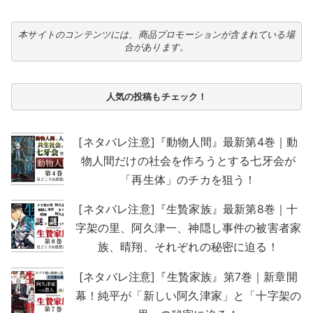
本サイトのコンテンツには、商品プロモーションが含まれている場
合があります。
人気の投稿もチェック！
[ネタバレ注意]『動物人間』最新第4巻｜動
物人間だけの社会を作ろうとする七牙会が
「再生体」のチカを狙う！
[ネタバレ注意]『生贄家族』最新第8巻｜十
字架の里、阿久津一、神隠し事件の被害者家
族、晴翔、それぞれの秘密に迫る！
[ネタバレ注意]『生贄家族』第7巻｜新章開
幕！純平が「新しい阿久津家」と「十字架の