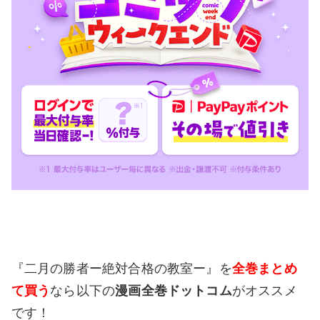
『二月の勝者ー絶対合格の教室ー』を
全巻まとめ
て買う
なら以下の
漫画全巻ドットコム
がオススメ
です！