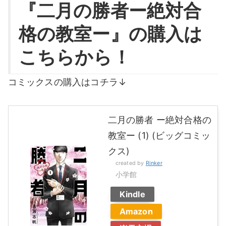
『二月の勝者ー絶対合
格の教室ー』の購入は
こちらから！
コミックスの購入はコチラ↓
二月の勝者 ー絶対合格の
教室ー (1) (ビッグコミッ
クス)
created by
Rinker
小学館
Kindle
Amazon