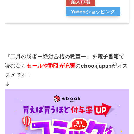
楽天市場
Yahooショッピング
『二月の勝者ー絶対合格の教室ー』を
電子書籍
で
読むなら
セールや割引が充実
の
ebookjapan
がオス
スメです！
↓