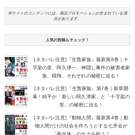
本サイトのコンテンツには、商品プロモーションが含まれている場
合があります。
人気の投稿もチェック！
[ネタバレ注意]『生贄家族』最新第8巻｜十
字架の里、阿久津一、神隠し事件の被害者家
族、晴翔、それぞれの秘密に迫る！
[ネタバレ注意]『生贄家族』第7巻｜新章開
幕！純平が「新しい阿久津家」と「十字架の
里」の秘密に迫る！
[ネタバレ注意]『動物人間』最新第4巻｜動
物人間だけの社会を作ろうとする七牙会が
「再生体」のチカを狙う！