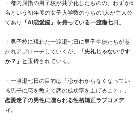
・都内屈指の男子校が共学化したものの、わずか5
名という初年度の女子入学数のうちの1人が主人公
であり
「AI恋愛脳」を持っている一渡瀬七日
。
・男子校に現れた一渡瀬七日に男子生徒たちが惹
かれアプローチしていくが、
「失礼じゃないです
か？」と玉砕
されていく。
・一渡瀬七日の目的は「恋がわからなくなってい
る男子に恋を教えて恋の成功率を上げること」、
恋愛迷子の男性に贈られる性格矯正ラブコメデ
ィ
。