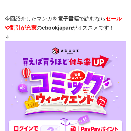
今回紹介したマンガを
電子書籍
で読むなら
セール
や割引が充実
の
ebookjapan
がオススメです！
↓