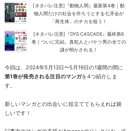
[ネタバレ注意]『動物人間』最新第4巻｜動
物人間だけの社会を作ろうとする七牙会が
「再生体」のチカを狙う！
[ネタバレ注意]『DYS CASCADE』最終第6
巻｜ついに完結。真犯人とバケツ男の全ての
謎が明かされる！
今回は、2024年5月13日〜5月19日の1週間の間に
第1巻が発売される注目のマンガ
を4つ紹介しま
す。
新しいマンガとの出会いに役立ててもらえれば嬉
しいです！