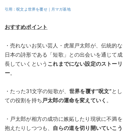
引用：呪文よ世界を覆せ｜月マガ基地
おすすめポイント
・売れないお笑い芸人・虎屋戸太郎が、伝統的な
日本の詩形である「
短歌」
との出会いを通じて成
長していくという
これまでにない設定のストーリ
ー
。
・たった31文字の短歌が、
世界を覆す“呪文”
とし
ての役割を持ち
戸太郎の運命を変えていく
。
・
戸太郎
が相方の成功に嫉妬したり現状に不満を
抱えたりしつつも、
自らの道を切り開いていこう