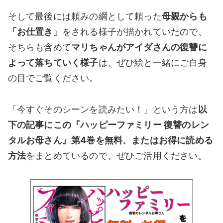
そして最後には頼みの綱として頼った
母親からも
「お仕置き」
をされる様子が描かれていたので、
そちらも含めて
マリちゃんがアイダさんの復讐に
よって落ちていく様子
は、ぜひ絵と一緒にご自身
の目でご覧ください。
「今すぐそのシーンを読みたい！」という方は
以
下の記事にこの『ハッピーファミリー 復讐のレン
タルお母さん』第4
巻を無料、またはお得に読める
方法
をまとめているので、ぜひご活用ください。