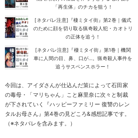
「再生体」のチカを狙う！
[ネタバレ注意]『棲ミタイ街』第2巻｜儀式
のために顔を切り取る猟奇殺人犯・カオトリ
の正体を追う！
[ネタバレ注意]『棲ミタイ街』第1巻｜機関
車に人間の目、鼻、口が…。猟奇殺人事件を
追うサスペンスホラー！
今回は、アイダさんが仕込んだ策によって石田家
の毒母・「マリちゃん」こと麻里奈に次々と制裁
が下されていく『ハッピーファミリー 復讐のレン
タルお母さん』第4巻の見どころ&感想記事です。
（※ネタバレを含みます。）