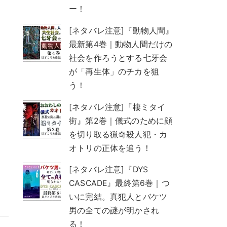
ー！
[ネタバレ注意]『動物人間』
最新第4巻｜動物人間だけの
社会を作ろうとする七牙会
が「再生体」のチカを狙
う！
[ネタバレ注意]『棲ミタイ
街』第2巻｜儀式のために顔
を切り取る猟奇殺人犯・カ
オトリの正体を追う！
[ネタバレ注意]『DYS
CASCADE』最終第6巻｜つ
いに完結。真犯人とバケツ
男の全ての謎が明かされ
る！