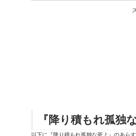
『降り積もれ孤独
以下に『降り積もれ孤独な死よ』のあら