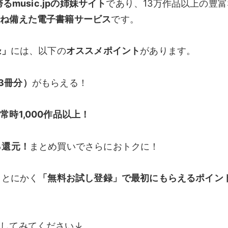
music.jpの姉妹サイト
であり、13万作品以上の豊富
兼ね備えた電子書籍サービス
です。
録」
には、以下の
オススメポイント
があります。
〜3冊分）
がもらえる！
常時1,000作品以上！
％還元！
まとめ買いでさらにおトクに！
、とにかく
「無料お試し登録」で最初にもらえるポイン
してみてください↓