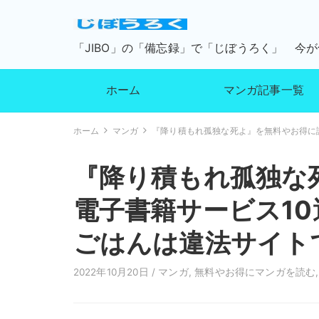
「JIBO」の「備忘録」で「じぼうろく」 今
ホーム
マンガ記事一覧
ホーム
マンガ
『降り積もれ孤独な死よ』を無料やお得に読
『降り積もれ孤独な
電子書籍サービス10
ごはんは違法サイト
2022年10月20日 /
マンガ
,
無料やお得にマンガを読む