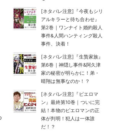
[ネタバレ注意]『今夜もシリ
アルキラーと待ち合わせ』
第2巻｜ワンナイト婚約殺人
事件&人間ハンティング殺人
事件、決着！
[ネタバレ注意]『生贄家族』
第6巻｜神隠し事件&阿久津
家の秘密が明らかに！弟・
晴翔は無事なのか！？
[ネタバレ注意]『ピエロマ
ン』最終第10巻｜ついに完
結！本物のピエロマンの正
め
体が判明！犯人は一体誰
だ！？