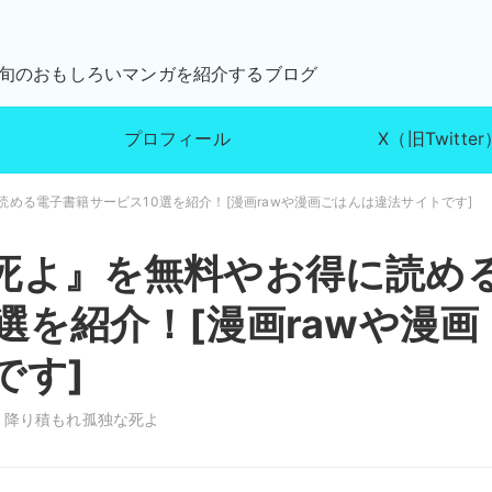
が旬のおもしろいマンガを紹介するブログ
プロフィール
X（旧Twitter
める電子書籍サービス10選を紹介！[漫画rawや漫画ごはんは違法サイトです]
死よ』を無料やお得に読め
選を紹介！[漫画rawや漫画
です]
,
降り積もれ孤独な死よ