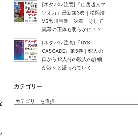
[ネタバレ注意]『山岳超人マ
ツオカ』最新第3巻｜松岡浩
VS黒川興業、決着！そして
黒幕の正体も明らかに！？
[ネタバレ注意]『DYS
CASCADE』第5巻｜犯人の
口から12人分の殺人の詳細
が淡々と語られていく…
カテゴリー
カ
な
テ
ゴ
リ
あ
ー