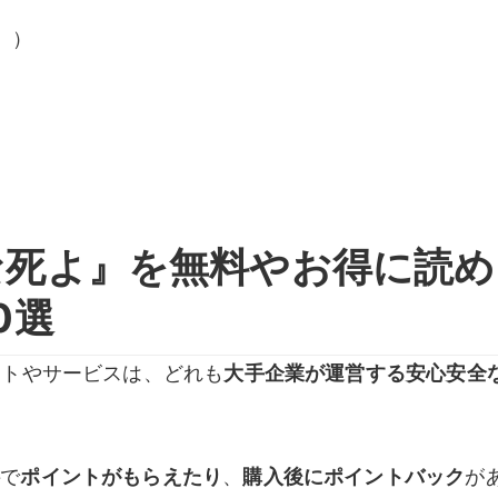
。）
な死よ』を無料やお得に読め
0選
イトやサービスは、どれも
大手企業が運営する安心安全
料
で
ポイントがもらえたり
、
購入後にポイントバック
が