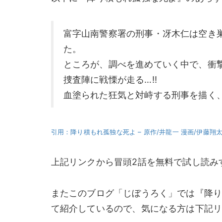
富字山南警察署の刑事・冴木仁は空き
た。
ところが、調べを進めていく中で、衝
捜査陣に戦慄が走る…!!
血塗られた狂気と対峙する刑事を描く、
引用：降り積もれ孤独な死よ – 原作/井龍一 漫画/伊藤翔
上記リンクから冒頭2話を無料で試し読み
またこのブログ「じぼうろく」では『降
て紹介しているので、気になる方は下記