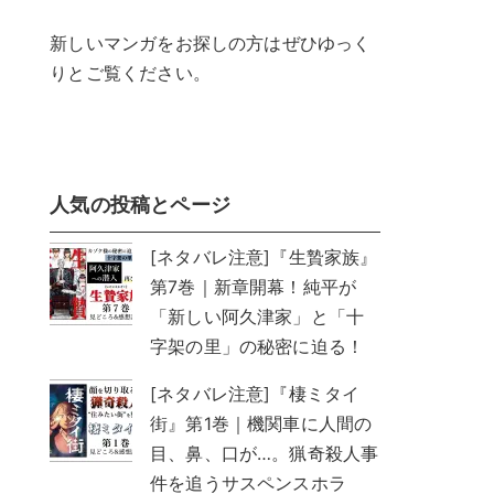
新しいマンガをお探しの方はぜひゆっく
りとご覧ください。
人気の投稿とページ
[ネタバレ注意]『生贄家族』
第7巻｜新章開幕！純平が
「新しい阿久津家」と「十
字架の里」の秘密に迫る！
[ネタバレ注意]『棲ミタイ
街』第1巻｜機関車に人間の
目、鼻、口が…。猟奇殺人事
件を追うサスペンスホラ