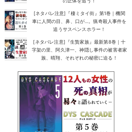
の正体を追う！
[ネタバレ注意]『棲ミタイ街』第1巻｜機関
車に人間の目、鼻、口が…。猟奇殺人事件を
追うサスペンスホラー！
[ネタバレ注意]『生贄家族』最新第8巻｜十
字架の里、阿久津一、神隠し事件の被害者家
族、晴翔、それぞれの秘密に迫る！