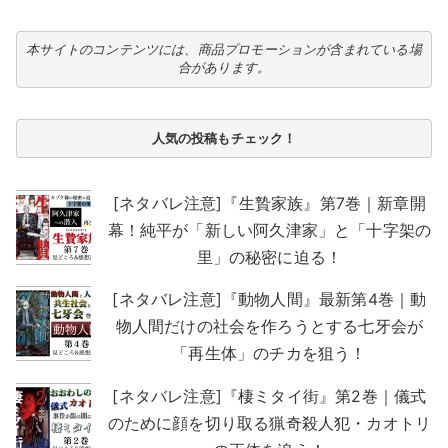
本サイトのコンテンツには、商品プロモーションが含まれている場
合があります。
人気の投稿もチェック！
[ネタバレ注意]『生贄家族』第7巻｜新章開
幕！純平が「新しい阿久津家」と「十字架の
里」の秘密に迫る！
[ネタバレ注意]『動物人間』最新第4巻｜動
物人間だけの社会を作ろうとする七牙会が
「再生体」のチカを狙う！
[ネタバレ注意]『棲ミタイ街』第2巻｜儀式
のために顔を切り取る猟奇殺人犯・カオトリ