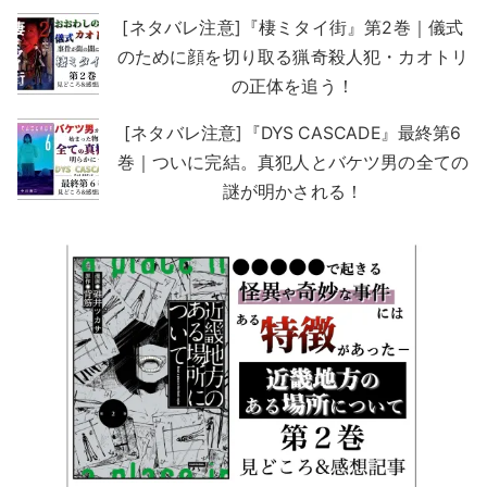
[ネタバレ注意]『棲ミタイ街』第2巻｜儀式
のために顔を切り取る猟奇殺人犯・カオトリ
の正体を追う！
[ネタバレ注意]『DYS CASCADE』最終第6
巻｜ついに完結。真犯人とバケツ男の全ての
謎が明かされる！