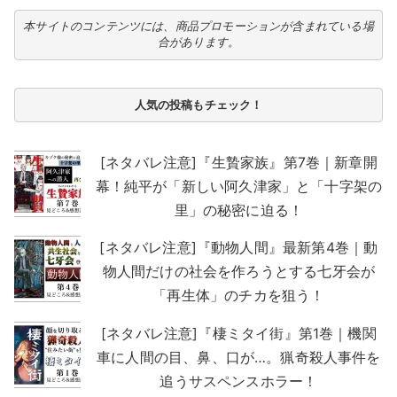
本サイトのコンテンツには、商品プロモーションが含まれている場
合があります。
人気の投稿もチェック！
[ネタバレ注意]『生贄家族』第7巻｜新章開
幕！純平が「新しい阿久津家」と「十字架の
里」の秘密に迫る！
[ネタバレ注意]『動物人間』最新第4巻｜動
物人間だけの社会を作ろうとする七牙会が
「再生体」のチカを狙う！
[ネタバレ注意]『棲ミタイ街』第1巻｜機関
車に人間の目、鼻、口が…。猟奇殺人事件を
追うサスペンスホラー！