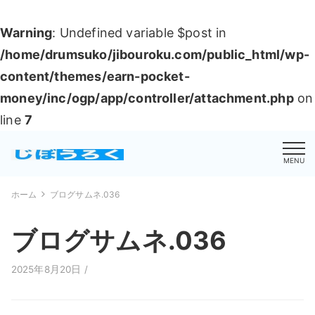
Warning
: Undefined variable $post in
/home/drumsuko/jibouroku.com/public_html/wp-
content/themes/earn-pocket-
money/inc/ogp/app/controller/attachment.php
on
line
7
MENU
ホーム
ブログサムネ.036
ブログサムネ.036
2025年8月20日 /