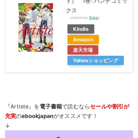
ト） 1巻: バンチコミッ
クス
created by
Rinker
Kindle
Amazon
楽天市場
Yahooショッピング
『Artiste』を
電子書籍
で読むなら
セールや割引が
充実
の
ebookjapan
がオススメです！
↓