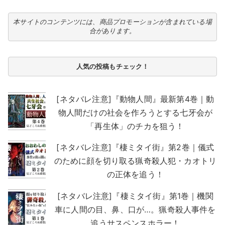
本サイトのコンテンツには、商品プロモーションが含まれている場
合があります。
人気の投稿もチェック！
[ネタバレ注意]『動物人間』最新第4巻｜動
物人間だけの社会を作ろうとする七牙会が
「再生体」のチカを狙う！
[ネタバレ注意]『棲ミタイ街』第2巻｜儀式
のために顔を切り取る猟奇殺人犯・カオトリ
の正体を追う！
[ネタバレ注意]『棲ミタイ街』第1巻｜機関
車に人間の目、鼻、口が…。猟奇殺人事件を
追うサスペンスホラー！