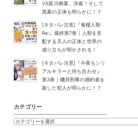
VS黒川興業、決着！そして
黒幕の正体も明らかに！？
[ネタバレ注意]『食糧人類
Re:』最終第7巻｜人類を支
配する天人の正体と世界の
成り立ちが明かされる！
[ネタバレ注意]『今夜もシリ
アルキラーと待ち合わせ』
第3巻｜磯貝刑事の婚約者を
殺した犯人が明らかに！？
カテゴリー
カ
テ
ゴ