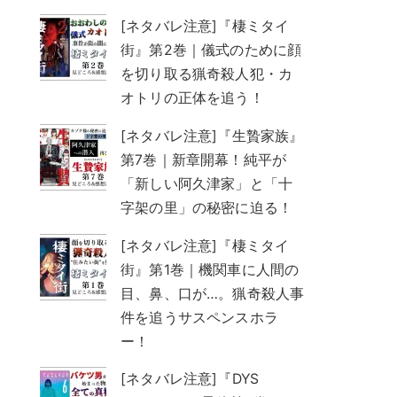
[ネタバレ注意]『棲ミタイ
街』第2巻｜儀式のために顔
を切り取る猟奇殺人犯・カ
オトリの正体を追う！
[ネタバレ注意]『生贄家族』
第7巻｜新章開幕！純平が
「新しい阿久津家」と「十
字架の里」の秘密に迫る！
[ネタバレ注意]『棲ミタイ
街』第1巻｜機関車に人間の
目、鼻、口が…。猟奇殺人事
件を追うサスペンスホラ
ー！
[ネタバレ注意]『DYS