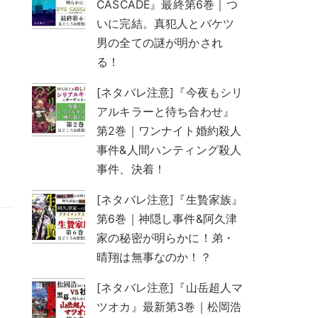
CASCADE』最終第6巻｜つ
いに完結。真犯人とバケツ
男の全ての謎が明かされ
る！
[ネタバレ注意]『今夜もシリ
アルキラーと待ち合わせ』
第2巻｜ワンナイト婚約殺人
事件&人間ハンティング殺人
事件、決着！
[ネタバレ注意]『生贄家族』
第6巻｜神隠し事件&阿久津
家の秘密が明らかに！弟・
晴翔は無事なのか！？
[ネタバレ注意]『山岳超人マ
ツオカ』最新第3巻｜松岡浩